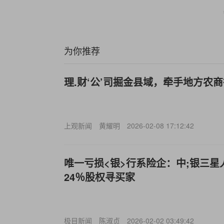
为你推荐
理.财‘公’司掘金县域，牵手地方农
上观新闻
黄耀明
2026-02-08 17:12:42
唯一亏损<银>行系险企：中;银三星人
24％股权寻买家
极目新闻
陈淑贞
2026-02-02 03:49:42