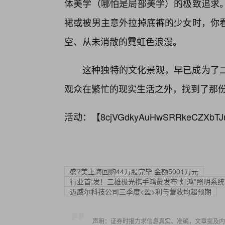
体美学（哪怕是局部美学）的极致追求。
裙或被男主意外拉掉底裤的少女时，你
空、从未消散的霓虹色浪漫。
这种独特的文化景观，早已成为了
观众在繁忙的现实生活之外，找到了那
活动：【
8cjVGdkyAuHwSRRkeCZXbTJ
盛?美上海回购44万股完毕 金额5001万元
行业首;发！三雄极光携手鸿蒙发布“灯鸿”照明系
迈威尔科技公司三季度<盈>利与营收均超预期
声明：证券时报力求信息真实、准确，文章提及内