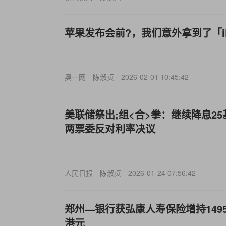
苹果发布会前?，我们意外拿到了「iPh
奥一网
陈淑贞
2026-02-01 10:45:42
美联储祭出;组<合>拳：继续降息25
两票委反对利率决议
人民日报
陈淑贞
2026-01-24 07:56:42
郑州—银行获弘康人寿保险增持1495
港元