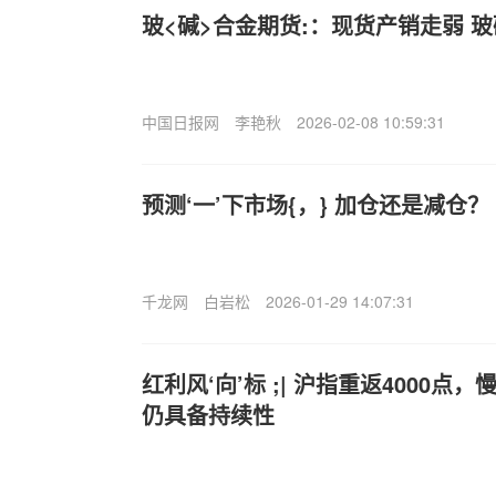
玻<碱>合金期货:：现货产销走弱 
中国日报网
李艳秋
2026-02-08 10:59:31
预测‘一’下市场{，} 加仓还是减仓？
千龙网
白岩松
2026-01-29 14:07:31
红利风‘向’标 ;| 沪指重返4000
仍具备持续性