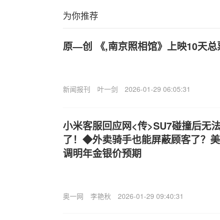
为你推荐
原—创 《,南京照相馆》上映10天总
新闻报刊
叶一剑
2026-01-29 06:05:31
小米客服回应网<传>SU7碰撞后无
了！◆外卖骑手也能屏蔽顾客了？美
调明年金银价预期
奥一网
李艳秋
2026-01-29 09:40:31