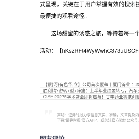
式呈现。关键在于用户掌握有效的搜索
最便捷的观看途径。
这场甜蜜的诱惑之旅，等待着每一
活动：【
hKszRFt4WyWwhC373uUSCF
【银{河}有色华,立】公司首次覆盖丨厦门钨业 ：
胜利精?密转<型>阵痛：上半年业绩盈转亏，汽车
C!SE 202?5学术盛会即将启幕！甘李药业将携
声明：证券时报力求信息真实、准确，文章提及内
下载“证券时报”官方APP，或关注官方微信公众
网友评论