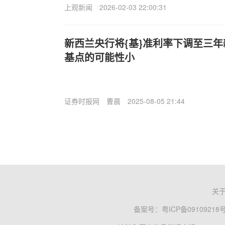
上观新闻
2026-02-03 22:00:31
新西兰央行将{基}准利率下调至三年
基点的可能性小
证券时报网
曹晨
2025-08-05 21:44
关
备案号：
粤ICP备09109218