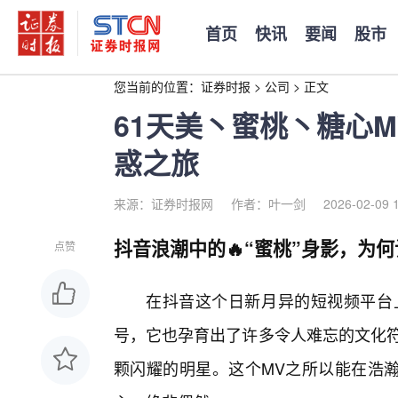
首页
快讯
要闻
股市
您当前的位置：
证券时报
>
公司
>
正文
61天美丶蜜桃丶糖心
惑之旅
来源：证券时报网
作者：叶一剑
2026-02-09 
抖音浪潮中的🔥“蜜桃”身影，为
点赞
在抖音这个日新月异的短视频平台上
号，它也孕育出了许多令人难忘的文化符
颗闪耀的明星。这个MV之所以能在浩