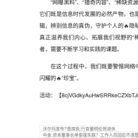
“网曝黑料”、“猎奇内容”、“稀缺
它们既是信息时代发展的必然产物，也
辑，辨别信息的真伪，守护个人的🔥隐
真正滋养我们内心、拓展我们视野的“
者，需要不断学习和实践的课题。
在这个过程中，我们既要警惕网络中
闪耀的🔥“珍宝”。
活动：【
8cjVGdkyAuHwSRRkeCZXbTJ
沃尔玛宣布?首席执;行官董明伦将退休
中金:资本董事长单俊葆失联？工作人员回应不清