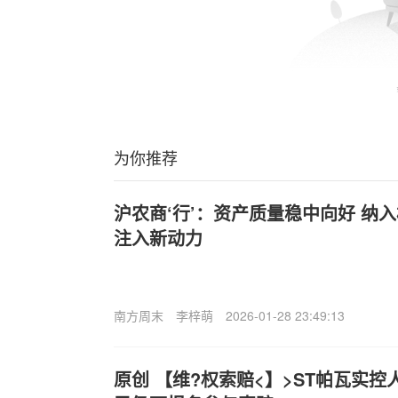
为你推荐
沪农商‘行’：资产质量稳中向好 纳
注入新动力
南方周末
李梓萌
2026-01-28 23:49:13
原创 【维?权索赔<】>ST帕瓦实