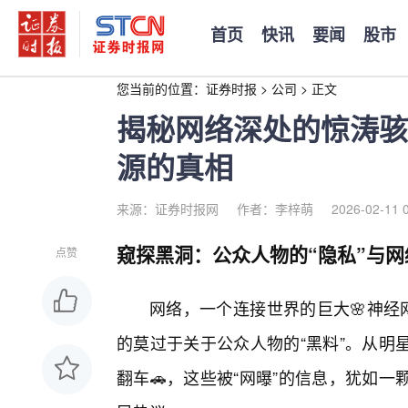
首页
快讯
要闻
股市
您当前的位置：
证券时报
>
公司
>
正文
揭秘网络深处的惊涛骇
源的真相
来源：证券时报网
作者：李梓萌
2026-02-11 
窥探黑洞：公众人物的“隐私”与
点赞
网络，一个连接世界的巨大🌸神经
的莫过于关于公众人物的“黑料”。从明
翻车🚗，这些被“网曝”的信息，犹如